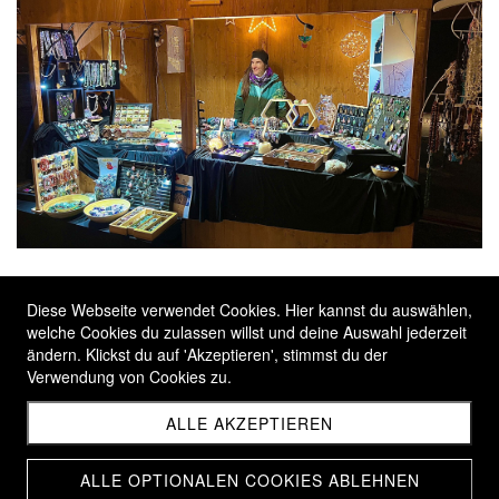
Weihnachtsmarkt Steinhausen
Diese Webseite verwendet Cookies. Hier kannst du auswählen,
Dorfplatz, 6312 Steinhausen
welche Cookies du zulassen willst und deine Auswahl jederzeit
ändern. Klickst du auf 'Akzeptieren', stimmst du der
Verwendung von Cookies zu.
Freitag 5. Dezember 15:00 - 20:00
ALLE AKZEPTIEREN
ALLE OPTIONALEN COOKIES ABLEHNEN