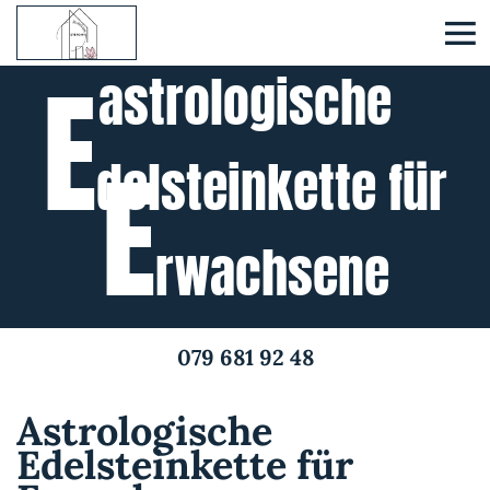
E
astrologische
E
delsteinkette für
rwachsene
079 681 92 48
Astrologische
Edelsteinkette für